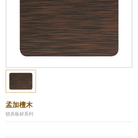
孟加檀木
锁具板材系列