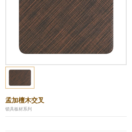
孟加檀木交叉
锁具板材系列